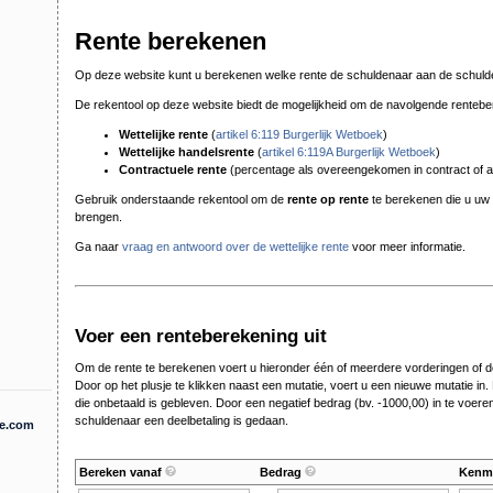
Rente berekenen
Op deze website kunt u berekenen welke rente de schuldenaar aan de schuldei
De rekentool op deze website biedt de mogelijkheid om de navolgende renteber
Wettelijke rente
(
artikel 6:119 Burgerlijk Wetboek
)
Wettelijke handelsrente
(
artikel 6:119A Burgerlijk Wetboek
)
Contractuele rente
(percentage als overeengekomen in contract of
Gebruik onderstaande rekentool om de
rente op rente
te berekenen die u uw 
brengen.
Ga naar
vraag en antwoord over de wettelijke rente
voor meer informatie.
Voer een renteberekening uit
Om de rente te berekenen voert u hieronder één of meerdere vorderingen of de
Door op het plusje te klikken naast een mutatie, voert u een nieuwe mutatie in.
die onbetaald is gebleven. Door een negatief bedrag (bv. -1000,00) in te voeren
schuldenaar een deelbetaling is gedaan.
te.com
Bereken vanaf
Bedrag
Kenme