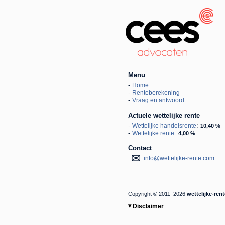
Menu
-
Home
-
Renteberekening
-
Vraag en antwoord
Actuele wettelijke rente
-
:
Wettelijke handelsrente
10,40 %
-
:
Wettelijke rente
4,00 %
Contact
✉
moc.etner-ekjilettew@ofni
Copyright © 2011–2026
wettelijke-ren
▾
Disclaimer